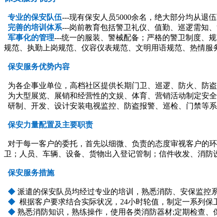
专业的保安队伍
---现有保安人员5000余名，绝大部分均
完善的培训体系
---岗前教育包括警卫礼仪、值勤、巡逻需
军事化的管理
---统一的服装、警械配备；严格的警卫制度
规范、执勤上岗规范、仪容仪表规范、文明用语规范、热情服
保安服务优势内容
为各企事业单位，高档社区提供长期门卫、巡逻、防火、防盗
为大型展览、展销和经营性的文娱、体育、营销活动制定安全
研制、开发、设计安装电视监控、防盗报警、巡检、门禁等系
保安力量配置及主要职责
对于每一客户的委托，首先以细微、负责的态度审视客户的环
卫；人员、车辆、设备、货物出入登记管制；信件收发、消防
保安服务措施
◆
派遣的保安队员均经过专业的培训，熟悉消防、安保监控
◆
根据客户要求结合实际状况，24小时轮值，制定一系列保
◆
熟悉消防知识，熟练操作，使用各类消防器材;定期检查、