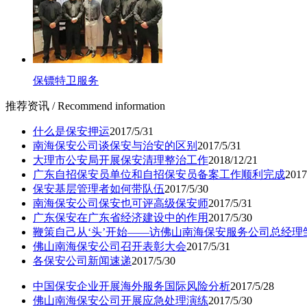
保镖特卫服务
推荐资讯
/ Recommend information
什么是保安押运
2017/5/31
南海保安公司谈保安与治安的区别
2017/5/31
大理市公安局开展保安清理整治工作
2018/12/21
广东自招保安员单位和自招保安员备案工作顺利完成
2017
保安基层管理者如何带队伍
2017/5/30
南海保安公司保安也可评高级保安师
2017/5/31
广东保安在广东省经济建设中的作用
2017/5/30
鞭策自己从‘头’开始——访佛山南海保安服务公司总经理
佛山南海保安公司召开表彰大会
2017/5/31
各保安公司新闻速递
2017/5/30
中国保安企业开展海外服务国际风险分析
2017/5/28
佛山南海保安公司开展应急处理演练
2017/5/30