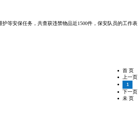
维护等安保任务，共查获违禁物品近1500件，保安队员的工作表
首 页
上一页
1
下一页
未 页