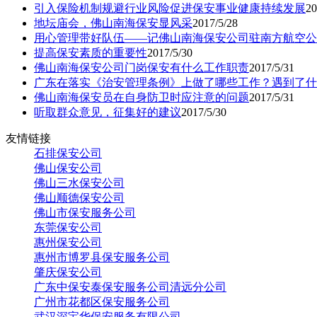
引入保险机制规避行业风险促进保安事业健康持续发展
20
地坛庙会，佛山南海保安显风采
2017/5/28
用心管理带好队伍——记佛山南海保安公司驻南方航空公
提高保安素质的重要性
2017/5/30
佛山南海保安公司门岗保安有什么工作职责
2017/5/31
广东在落实《治安管理条例》上做了哪些工作？遇到了什
佛山南海保安员在自身防卫时应注意的问题
2017/5/31
听取群众意见，征集好的建议
2017/5/30
友情链接
石排保安公司
佛山保安公司
佛山三水保安公司
佛山顺德保安公司
佛山市保安服务公司
东莞保安公司
惠州保安公司
惠州市博罗县保安服务公司
肇庆保安公司
广东中保安泰保安服务公司清远分公司
广州市花都区保安服务公司
武汉深宝华保安服务有限公司