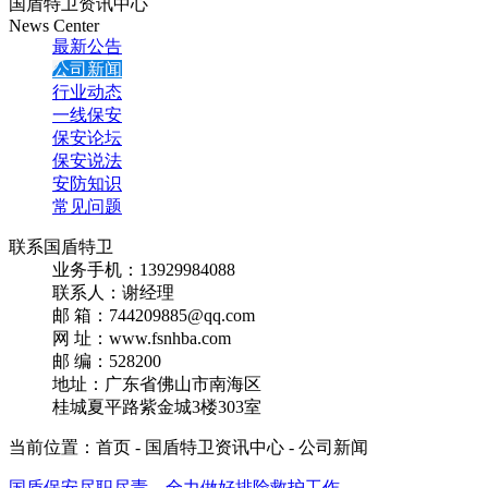
国盾特卫资讯中心
News Center
最新公告
公司新闻
行业动态
一线保安
保安论坛
保安说法
安防知识
常见问题
联系国盾特卫
业务手机：13929984088
联系人：谢经理
邮 箱：744209885@qq.com
网 址：www.fsnhba.com
邮 编：528200
地址：广东省佛山市南海区
桂城夏平路紫金城3楼303室
当前位置：首页 - 国盾特卫资讯中心 -
公司新闻
国盾保安尽职尽责，全力做好排险救护工作